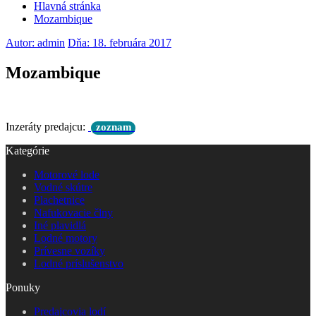
Hlavná stránka
Mozambique
Autor: admin
Dňa: 18. februára 2017
Mozambique
Inzeráty predajcu:
zoznam
Kategórie
Motorové lode
Vodné skútre
Plachetnice
Nafukovacie člny
Iné plavidlá
Lodné motory
Prívesne vozíky
Lodné príslušenstvo
Ponuky
Predajcovia lodí