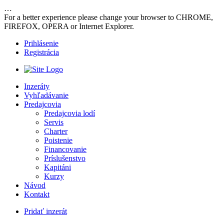
…
For a better experience please change your browser to CHROME,
FIREFOX, OPERA or Internet Explorer.
Prihlásenie
Registrácia
Inzeráty
Vyhľadávanie
Predajcovia
Predajcovia lodí
Servis
Charter
Poistenie
Financovanie
Príslušenstvo
Kapitáni
Kurzy
Návod
Kontakt
Pridať inzerát