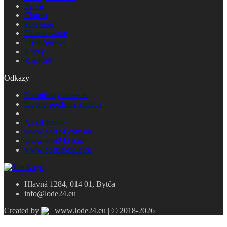
Servis
Charter
Poistenie
Financovanie
Príslušenstvo
Kurzy
Kapitáni
Odkazy
Podmienky inzercie
Kúpno-predajná zmluva
Na stiahnutie
www.boat24.com.au
www.boat24.co.nz
www.boatsforsale.eu
Hlavná 1284, 014 01, Bytča
info@lode24.eu
Created by
| www.lode24.eu | © 2018-2026