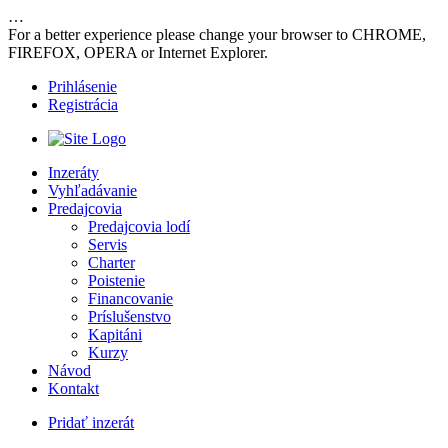
…
For a better experience please change your browser to CHROME,
FIREFOX, OPERA or Internet Explorer.
Prihlásenie
Registrácia
Inzeráty
Vyhľadávanie
Predajcovia
Predajcovia lodí
Servis
Charter
Poistenie
Financovanie
Príslušenstvo
Kapitáni
Kurzy
Návod
Kontakt
Pridať inzerát