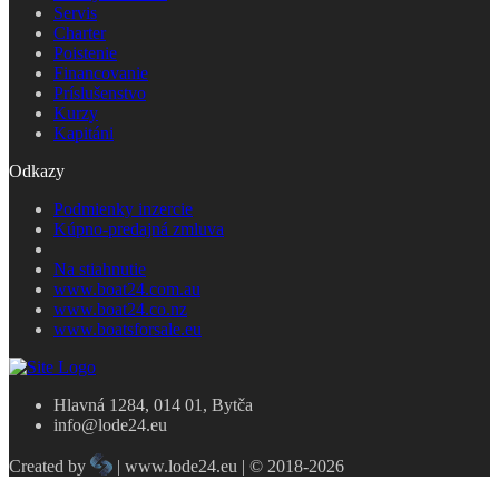
Servis
Charter
Poistenie
Financovanie
Príslušenstvo
Kurzy
Kapitáni
Odkazy
Podmienky inzercie
Kúpno-predajná zmluva
Na stiahnutie
www.boat24.com.au
www.boat24.co.nz
www.boatsforsale.eu
Hlavná 1284, 014 01, Bytča
info@lode24.eu
Created by
| www.lode24.eu | © 2018-2026