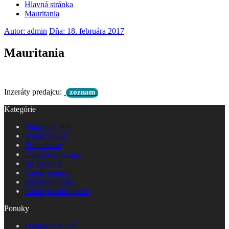
Hlavná stránka
Mauritania
Autor: admin
Dňa: 18. februára 2017
Mauritania
Inzeráty predajcu:
zoznam
Kategórie
Motorové lode
Vodné skútre
Plachetnice
Nafukovacie člny
Iné plavidlá
Lodné motory
Prívesne vozíky
Lodné príslušenstvo
Ponuky
Predajcovia lodí