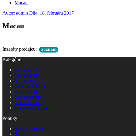
Macau
Autor: admin
Dňa: 18. februára 2017
Macau
Inzeráty predajcu:
zoznam
Kategórie
Motorové lode
Vodné skútre
Plachetnice
Nafukovacie člny
Iné plavidlá
Lodné motory
Prívesne vozíky
Lodné príslušenstvo
Ponuky
Predajcovia lodí
Servis