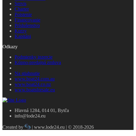
Servis
Charter
Poistenie
Financovanie
Príslušenstvo
Kurzy
Kapitáni
Odkazy
Podmienky inzercie
Kúpno-predajná zmluva
Na stiahnutie
www.boat24.com.au
www.boat24.co.nz
www.boatsforsale.eu
Hlavná 1284, 014 01, Bytča
info@lode24.eu
Created by
| www.lode24.eu | © 2018-2026