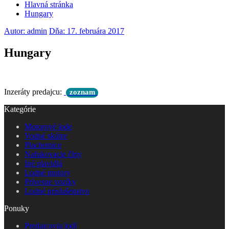
Hlavná stránka
Hungary
Autor: admin
Dňa: 17. februára 2017
Hungary
Inzeráty predajcu:
zoznam
Kategórie
Motorové lode
Vodné skútre
Plachetnice
Nafukovacie člny
Iné plavidlá
Lodné motory
Prívesne vozíky
Lodné príslušenstvo
Ponuky
Predajcovia lodí