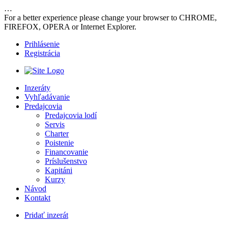
…
For a better experience please change your browser to CHROME,
FIREFOX, OPERA or Internet Explorer.
Prihlásenie
Registrácia
Inzeráty
Vyhľadávanie
Predajcovia
Predajcovia lodí
Servis
Charter
Poistenie
Financovanie
Príslušenstvo
Kapitáni
Kurzy
Návod
Kontakt
Pridať inzerát