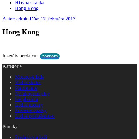
Hlavná stránka
Hong Kong
Autor: admin
Dňa: 17. februára 2017
Hong Kong
Inzeráty predajcu:
zoznam
Kategórie
Motorové lode
Vodné skútre
Plachetnice
Nafukovacie člny
Iné plavidlá
Lodné motory
Prívesne vozíky
Lodné príslušenstvo
Ponuky
Predajcovia lodí