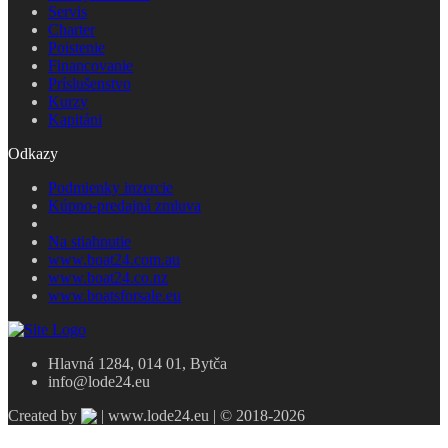
Servis
Charter
Poistenie
Financovanie
Príslušenstvo
Kurzy
Kapitáni
Odkazy
Podmienky inzercie
Kúpno-predajná zmluva
Na stiahnutie
www.boat24.com.au
www.boat24.co.nz
www.boatsforsale.eu
Hlavná 1284, 014 01, Bytča
info@lode24.eu
Created by
| www.lode24.eu | © 2018-2026