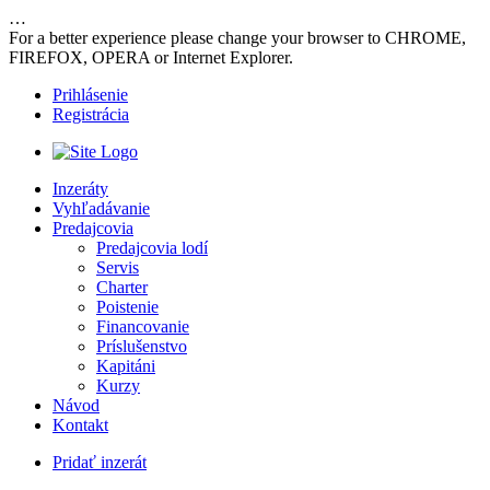
…
For a better experience please change your browser to CHROME,
FIREFOX, OPERA or Internet Explorer.
Prihlásenie
Registrácia
Inzeráty
Vyhľadávanie
Predajcovia
Predajcovia lodí
Servis
Charter
Poistenie
Financovanie
Príslušenstvo
Kapitáni
Kurzy
Návod
Kontakt
Pridať inzerát