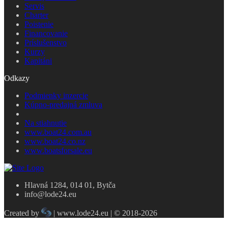
Servis
Charter
Poistenie
Financovanie
Príslušenstvo
Kurzy
Kapitáni
Odkazy
Podmienky inzercie
Kúpno-predajná zmluva
Na stiahnutie
www.boat24.com.au
www.boat24.co.nz
www.boatsforsale.eu
Hlavná 1284, 014 01, Bytča
info@lode24.eu
Created by
| www.lode24.eu | © 2018-2026