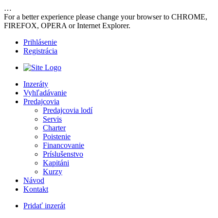
…
For a better experience please change your browser to CHROME,
FIREFOX, OPERA or Internet Explorer.
Prihlásenie
Registrácia
Inzeráty
Vyhľadávanie
Predajcovia
Predajcovia lodí
Servis
Charter
Poistenie
Financovanie
Príslušenstvo
Kapitáni
Kurzy
Návod
Kontakt
Pridať inzerát