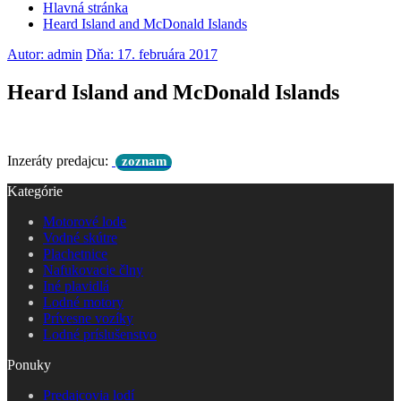
Hlavná stránka
Heard Island and McDonald Islands
Autor: admin
Dňa: 17. februára 2017
Heard Island and McDonald Islands
Inzeráty predajcu:
zoznam
Kategórie
Motorové lode
Vodné skútre
Plachetnice
Nafukovacie člny
Iné plavidlá
Lodné motory
Prívesne vozíky
Lodné príslušenstvo
Ponuky
Predajcovia lodí