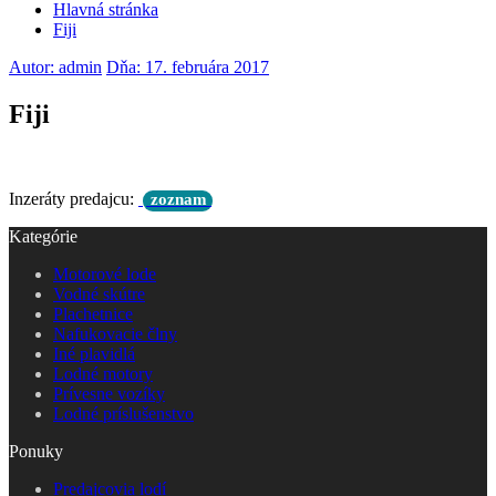
Hlavná stránka
Fiji
Autor: admin
Dňa: 17. februára 2017
Fiji
Inzeráty predajcu:
zoznam
Kategórie
Motorové lode
Vodné skútre
Plachetnice
Nafukovacie člny
Iné plavidlá
Lodné motory
Prívesne vozíky
Lodné príslušenstvo
Ponuky
Predajcovia lodí