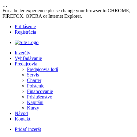
…
For a better experience please change your browser to CHROME,
FIREFOX, OPERA or Internet Explorer.
Prihlásenie
Registrácia
Inzeráty
Vyhľadávanie
Predajcovia
Predajcovia lodí
Servis
Charter
Poistenie
Financovanie
Príslušenstvo
Kapitáni
Kurzy
Návod
Kontakt
Pridať inzerát