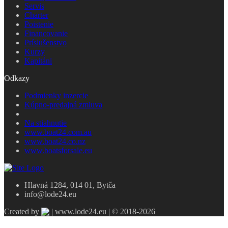
Servis
Charter
Poistenie
Financovanie
Príslušenstvo
Kurzy
Kapitáni
Odkazy
Podmienky inzercie
Kúpno-predajná zmluva
Na stiahnutie
www.boat24.com.au
www.boat24.co.nz
www.boatsforsale.eu
Hlavná 1284, 014 01, Bytča
info@lode24.eu
Created by
| www.lode24.eu | © 2018-2026