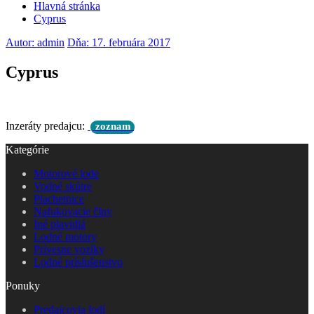
Hlavná stránka
Cyprus
Autor: admin
Dňa: 17. februára 2017
Cyprus
Inzeráty predajcu:
zoznam
Kategórie
Motorové lode
Vodné skútre
Plachetnice
Nafukovacie člny
Iné plavidlá
Lodné motory
Prívesne vozíky
Lodné príslušenstvo
Ponuky
Predajcovia lodí