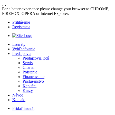
…
For a better experience please change your browser to CHROME,
FIREFOX, OPERA or Internet Explorer.
Prihlásenie
Registrácia
Inzeráty
Vyhľadávanie
Predajcovia
Predajcovia lodí
Servis
Charter
Poistenie
Financovanie
Príslušenstvo
Kapitáni
Kurzy
Návod
Kontakt
Pridať inzerát