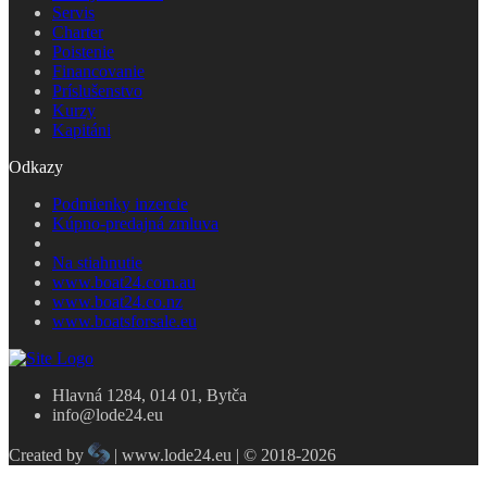
Servis
Charter
Poistenie
Financovanie
Príslušenstvo
Kurzy
Kapitáni
Odkazy
Podmienky inzercie
Kúpno-predajná zmluva
Na stiahnutie
www.boat24.com.au
www.boat24.co.nz
www.boatsforsale.eu
Hlavná 1284, 014 01, Bytča
info@lode24.eu
Created by
| www.lode24.eu | © 2018-2026