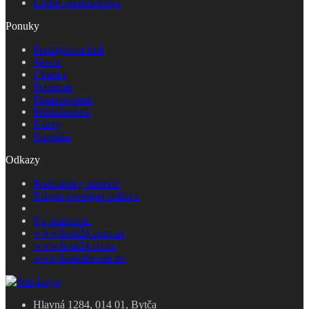
Lodné príslušenstvo
Ponuky
Predajcovia lodí
Servis
Charter
Poistenie
Financovanie
Príslušenstvo
Kurzy
Kapitáni
Odkazy
Podmienky inzercie
Kúpno-predajná zmluva
Na stiahnutie
www.boat24.com.au
www.boat24.co.nz
www.boatsforsale.eu
Hlavná 1284, 014 01, Bytča