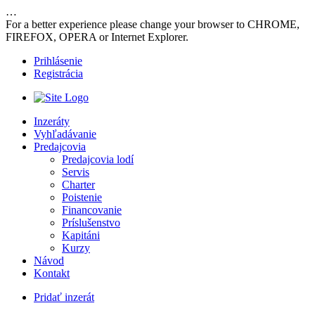
…
For a better experience please change your browser to CHROME,
FIREFOX, OPERA or Internet Explorer.
Prihlásenie
Registrácia
Inzeráty
Vyhľadávanie
Predajcovia
Predajcovia lodí
Servis
Charter
Poistenie
Financovanie
Príslušenstvo
Kapitáni
Kurzy
Návod
Kontakt
Pridať inzerát