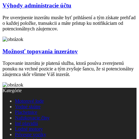
Výhody administracie účtu
Pre uverejnenie inzerátu musíte byť prihlásení a tým získate prehľad
o každej položke, transakcii a máte prístup ku notifikáciam od
potencionálnych záujemcov.
Možnosť topovania inzerátov
Topovanie inzerátu je platená služba, ktorá posúva zverejnenú
ponuku na vrchné pozicie a tým zvyšuje šancu, že si potencionálny
záujemca skôr všimne Váš inzerát.
Kategórie
Motorové lode
Vodné skútre
Plachetnice
Nafukovacie člny
Iné plavidlá
Lodné motory
Prívesne vozíky