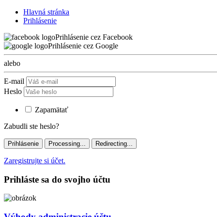
Hlavná stránka
Prihlásenie
Prihlásenie cez Facebook
Prihlásenie cez Google
alebo
E-mail
Heslo
Zapamätať
Zabudli ste heslo?
Prihlásenie
Processing...
Redirecting...
Zaregistrujte si účet.
Prihláste sa do svojho účtu
Výhody administracie účtu