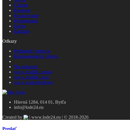
Charter
Poistenie
Financovanie
Príslušenstvo
Kurzy
Kapitáni
Odkazy
Podmienky inzercie
Kúpno-predajná zmluva
Na stiahnutie
www.boat24.com.au
www.boat24.co.nz
www.boatsforsale.eu
Hlavná 1284, 014 01, Bytča
info@lode24.eu
Created by
| www.lode24.eu | © 2018-2026
Predať