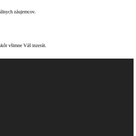
onálnych záujemcov.
skôr všimne Váš inzerát.