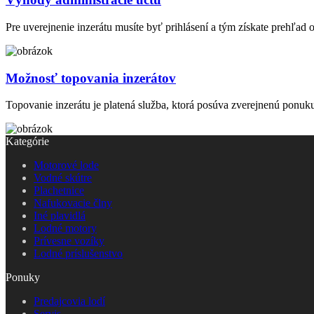
Pre uverejnenie inzerátu musíte byť prihlásení a tým získate prehľad 
Možnosť topovania inzerátov
Topovanie inzerátu je platená služba, ktorá posúva zverejnenú ponuku
Kategórie
Motorové lode
Vodné skútre
Plachetnice
Nafukovacie člny
Iné plavidlá
Lodné motory
Prívesne vozíky
Lodné príslušenstvo
Ponuky
Predajcovia lodí
Servis