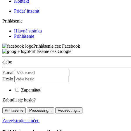
Kontakt
Pridať inzerát
Prihlásenie
Hlavná stránka
Prihlásenie
Prihlásenie cez Facebook
Prihlásenie cez Google
alebo
E-mail
Heslo
Zapamätať
Zabudli ste heslo?
Prihlásenie
Processing...
Redirecting...
Zaregistrujte si účet.