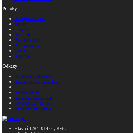
Ponuky
Predajcovia lodí
Servis
Charter
Poistenie
Financovanie
Príslušenstvo
Kurzy
Kapitáni
Odkazy
Podmienky inzercie
Kúpno-predajná zmluva
Na stiahnutie
www.boat24.com.au
www.boat24.co.nz
www.boatsforsale.eu
Hlavná 1284, 014 01, Bytča