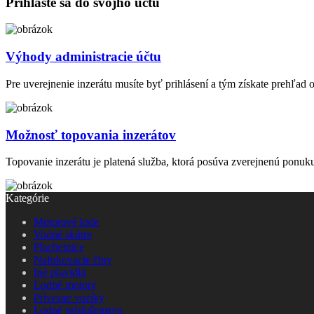
Prihláste sa do svojho účtu
Výhody administracie účtu
Pre uverejnenie inzerátu musíte byť prihlásení a tým získate prehľad 
Možnosť topovania inzerátov
Topovanie inzerátu je platená služba, ktorá posúva zverejnenú ponuku
Kategórie
Motorové lode
Vodné skútre
Plachetnice
Nafukovacie člny
Iné plavidlá
Lodné motory
Prívesne vozíky
Lodné príslušenstvo