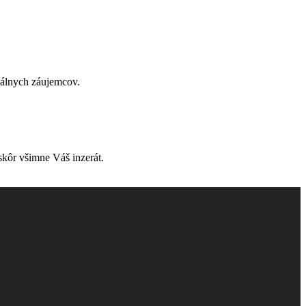
onálnych záujemcov.
skôr všimne Váš inzerát.