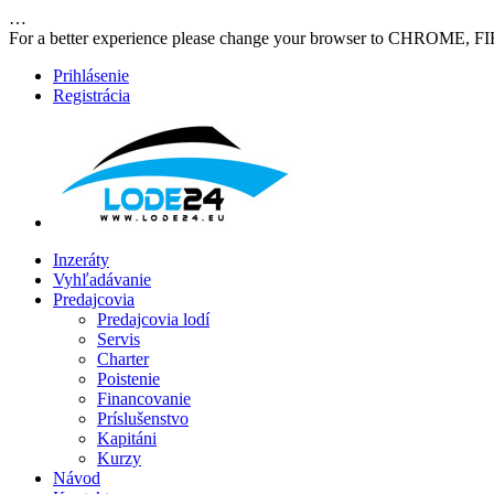
…
For a better experience please change your browser to CHROME, F
Prihlásenie
Registrácia
Inzeráty
Vyhľadávanie
Predajcovia
Predajcovia lodí
Servis
Charter
Poistenie
Financovanie
Príslušenstvo
Kapitáni
Kurzy
Návod