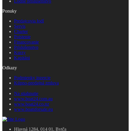
Lodné príslušenstvo
Ponuky
Predajcovia lodí
Servis
Charter
Poistenie
Financovanie
Príslušenstvo
Kurzy
Kapitáni
Odkazy
Podmienky inzercie
Kúpno-predajná zmluva
Na stiahnutie
www.boat24.com.au
www.boat24.co.nz
www.boatsforsale.eu
Hlavná 1284, 014 01, Bytča