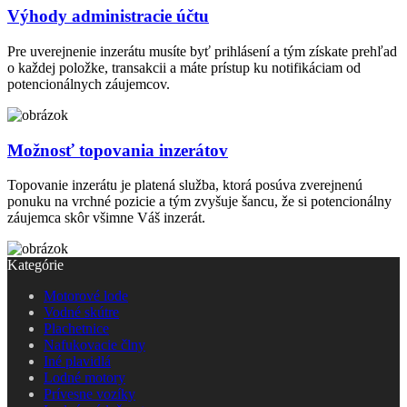
Výhody administracie účtu
Pre uverejnenie inzerátu musíte byť prihlásení a tým získate prehľad
o každej položke, transakcii a máte prístup ku notifikáciam od
potencionálnych záujemcov.
Možnosť topovania inzerátov
Topovanie inzerátu je platená služba, ktorá posúva zverejnenú
ponuku na vrchné pozicie a tým zvyšuje šancu, že si potencionálny
záujemca skôr všimne Váš inzerát.
Kategórie
Motorové lode
Vodné skútre
Plachetnice
Nafukovacie člny
Iné plavidlá
Lodné motory
Prívesne vozíky