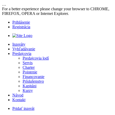
…
For a better experience please change your browser to CHROME,
FIREFOX, OPERA or Internet Explorer.
Prihlásenie
Registrácia
Inzeráty
Vyhľadávanie
Predajcovia
Predajcovia lodí
Servis
Charter
Poistenie
Financovanie
Príslušenstvo
Kapitáni
Kurzy
Návod
Kontakt
Pridať inzerát