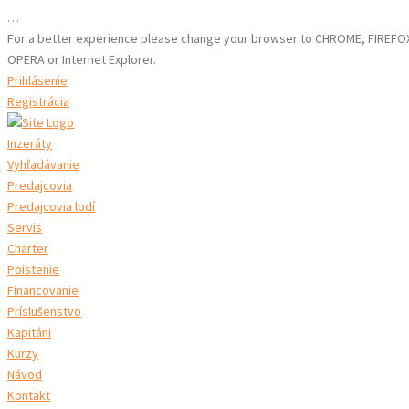
…
For a better experience please change your browser to CHROME, FIREFO
OPERA or Internet Explorer.
Prihlásenie
Registrácia
Inzeráty
Vyhľadávanie
Predajcovia
Predajcovia lodí
Servis
Charter
Poistenie
Financovanie
Príslušenstvo
Kapitáni
Kurzy
Návod
Kontakt