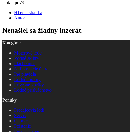
janknapo79
Hlavná stránka
Autor
Nenašiel sa žiadny inzerát.
Kategórie
Motorové lode
Vodné skútre
Plachetnice
Nafukovacie člny
Iné plavidlá
Lodné motory
Prívesne vozíky
Lodné príslušenstvo
Ponuky
Predajcovia lodí
Servis
Charter
Poistenie
Financovanie