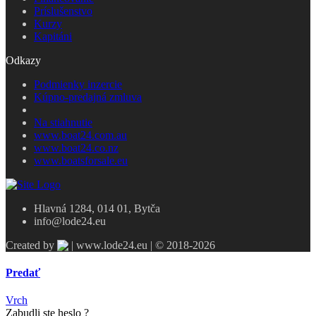
Príslušenstvo
Kurzy
Kapitáni
Odkazy
Podmienky inzercie
Kúpno-predajná zmluva
Na stiahnutie
www.boat24.com.au
www.boat24.co.nz
www.boatsforsale.eu
Hlavná 1284, 014 01, Bytča
info@lode24.eu
Created by
| www.lode24.eu | © 2018-2026
Predať
Vrch
Zabudli ste heslo ?