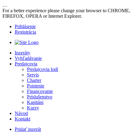
…
For a better experience please change your browser to CHROME,
FIREFOX, OPERA or Internet Explorer.
Prihlásenie
Registrácia
Inzeráty
Vyhľadávanie
Predajcovia
Predajcovia lodí
Servis
Charter
Poistenie
Financovanie
Príslušenstvo
Kapitáni
Kurzy
Návod
Kontakt
Pridať inzerát