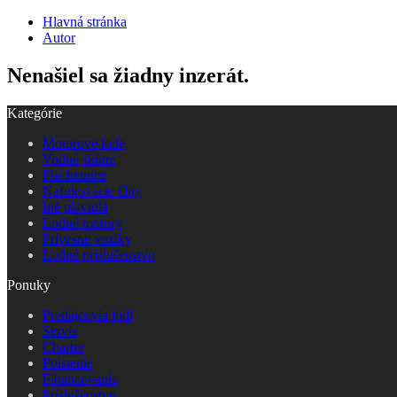
Hlavná stránka
Autor
Nenašiel sa žiadny inzerát.
Kategórie
Motorové lode
Vodné skútre
Plachetnice
Nafukovacie člny
Iné plavidlá
Lodné motory
Prívesne vozíky
Lodné príslušenstvo
Ponuky
Predajcovia lodí
Servis
Charter
Poistenie
Financovanie
Príslušenstvo