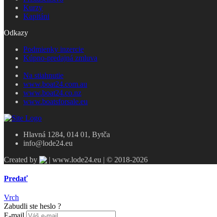
Kurzy
Kapitáni
Odkazy
Podmienky inzercie
Kúpno-predajná zmluva
Na stiahnutie
www.boat24.com.au
www.boat24.co.nz
www.boatsforsale.eu
Hlavná 1284, 014 01, Bytča
info@lode24.eu
Created by
| www.lode24.eu | © 2018-2026
Predať
Vrch
Zabudli ste heslo ?
E-mail