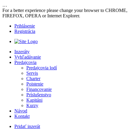
…
For a better experience please change your browser to CHROME,
FIREFOX, OPERA or Internet Explorer.
Prihlásenie
Registrácia
Inzeráty
Vyhľadávanie
Predajcovia
Predajcovia lodí
Servis
Charter
Poistenie
Financovanie
Príslušenstvo
Kapitáni
Kurzy
Návod
Kontakt
Pridať inzerát