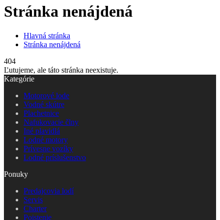
Stránka nenájdená
Hlavná stránka
Stránka nenájdená
404
Ľutujeme, ale táto stránka neexistuje.
Kategórie
Motorové lode
Vodné skútre
Plachetnice
Nafukovacie člny
Iné plavidlá
Lodné motory
Prívesne vozíky
Lodné príslušenstvo
Ponuky
Predajcovia lodí
Servis
Charter
Poistenie