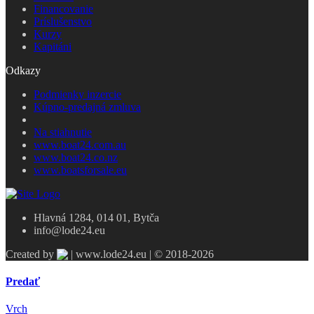
Financovanie
Príslušenstvo
Kurzy
Kapitáni
Odkazy
Podmienky inzercie
Kúpno-predajná zmluva
Na stiahnutie
www.boat24.com.au
www.boat24.co.nz
www.boatsforsale.eu
Hlavná 1284, 014 01, Bytča
info@lode24.eu
Created by
| www.lode24.eu | © 2018-2026
Predať
Vrch